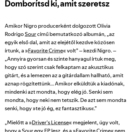
Domborítsd ki, amit szeretsz
Amikor Nigro producerként dolgozott Olivia
Rodrigo
Sour
című bemutatkozó albumán, „az
egyik első dal, amit az elejétől kezdve közösen
írtunk, a »
Favorite Crime
« volt” – kezdi Nigro. –
„Annyira gyorsan és szinte hanyagul írtuk meg,
hogy szó szerint csak felkaptam az akusztikus
gitárt, és a lemezen az a gitárdallam hallható, amit
aznap rögzítettünk... Amikor elküldtük a kiadónak,
mindenki azt mondta, hogy elég jó. Senki sem
mondta, hogy neki nem tetszik. De azt sem mondta
senki, hogy »te jó ég, ez fantasztikus«.”
„Mielőtt a »
Driver's License
« megjelent, úgy volt,
hogy a Sour egy EP lesz, és a »Favorite Crime« nem