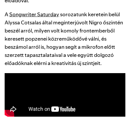
előadóval.
A
Songwriter Saturday
sorozatunk keretein belül
Alyssa Cotsalas által meginterjúvolt Nigro őszintén
beszél arról, milyen volt komoly frontemberből
keresett popzenei közreműködővé válni, és
beszámol arról is, hogyan segít a mikrofon előtt
szerzett tapasztalataival a vele együtt dolgozó
előadóknak elérni a kreativitás új szintjeit.