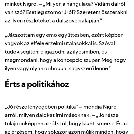
minket Nigro. – „Milyen a hangulata? Vidám dalról
van szó? Esetleg szomorúról? Szeretem összerakni
az ilyen részleteket a dalszöveg alapján.”
„Játszottam egy emo együttesben, ezért képben
vagyok az efféle érzelmi utalásokkal is. Szóval
tudok segíteni eligazodni az ilyesmiben, és
megmondani, hogy a koncepció szuper. Meg hogy
ilyen vagy olyan dobokkal nagyszerű lenne.”
Érts a politikához
„Jó része lényegében politika” – mondja Nigro
arról, milyen dalokat írni másoknak. – „Jó része
tulajdonképpen arról szól, hogy kiket ismersz. És az
az érzésem, hogy sokszor azon múlik minden, hogy