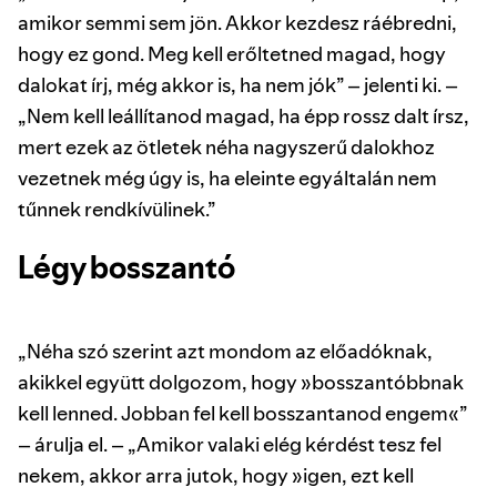
amikor semmi sem jön. Akkor kezdesz ráébredni,
hogy ez gond. Meg kell erőltetned magad, hogy
dalokat írj, még akkor is, ha nem jók” – jelenti ki. –
„Nem kell leállítanod magad, ha épp rossz dalt írsz,
mert ezek az ötletek néha nagyszerű dalokhoz
vezetnek még úgy is, ha eleinte egyáltalán nem
tűnnek rendkívülinek.”
Légy bosszantó
„Néha szó szerint azt mondom az előadóknak,
akikkel együtt dolgozom, hogy »bosszantóbbnak
kell lenned. Jobban fel kell bosszantanod engem«”
– árulja el. – „Amikor valaki elég kérdést tesz fel
nekem, akkor arra jutok, hogy »igen, ezt kell