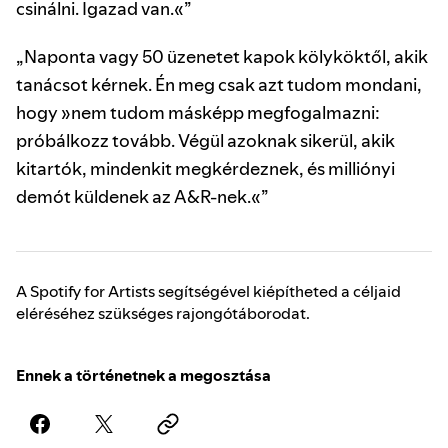
csinálni. Igazad van.«”
„Naponta vagy 50 üzenetet kapok kölyköktől, akik
tanácsot kérnek. Én meg csak azt tudom mondani,
hogy »nem tudom másképp megfogalmazni:
próbálkozz tovább. Végül azoknak sikerül, akik
kitartók, mindenkit megkérdeznek, és milliónyi
demót küldenek az A&R-nek.«”
A Spotify for Artists segítségével kiépítheted a céljaid
eléréséhez szükséges rajongótáborodat.
Ennek a történetnek a megosztása