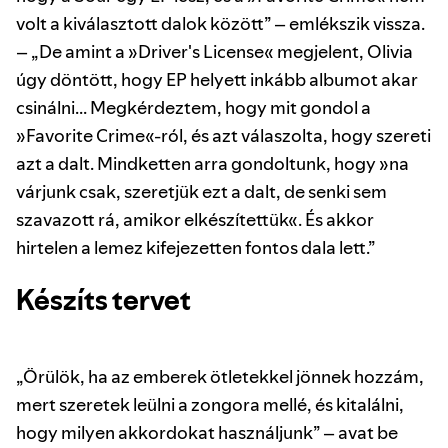
volt a kiválasztott dalok között” – emlékszik vissza.
– „De amint a »Driver's License« megjelent, Olivia
úgy döntött, hogy EP helyett inkább albumot akar
csinálni... Megkérdeztem, hogy mit gondol a
»Favorite Crime«-ról, és azt válaszolta, hogy szereti
azt a dalt. Mindketten arra gondoltunk, hogy »na
várjunk csak, szeretjük ezt a dalt, de senki sem
szavazott rá, amikor elkészítettük«. És akkor
hirtelen a lemez kifejezetten fontos dala lett.”
Készíts tervet
„Örülök, ha az emberek ötletekkel jönnek hozzám,
mert szeretek leülni a zongora mellé, és kitalálni,
hogy milyen akkordokat használjunk” – avat be