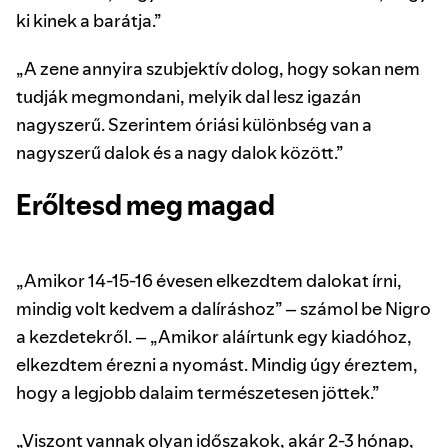
ki kinek a barátja.”
„A zene annyira szubjektív dolog, hogy sokan nem
tudják megmondani, melyik dal lesz igazán
nagyszerű. Szerintem óriási különbség van a
nagyszerű dalok és a nagy dalok között.”
Erőltesd meg magad
„Amikor 14-15-16 évesen elkezdtem dalokat írni,
mindig volt kedvem a dalíráshoz” – számol be Nigro
a kezdetekről. – „Amikor aláírtunk egy kiadóhoz,
elkezdtem érezni a nyomást. Mindig úgy éreztem,
hogy a legjobb dalaim természetesen jöttek.”
„Viszont vannak olyan időszakok, akár 2-3 hónap,