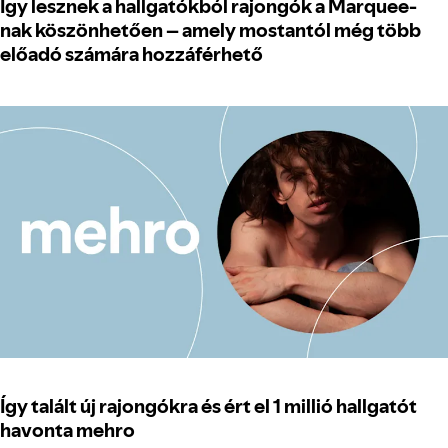
Így lesznek a hallgatókból rajongók a Marquee-
nak köszönhetően – amely mostantól még több
előadó számára hozzáférhető
Így talált új rajongókra és ért el 1 millió hallgatót
havonta mehro