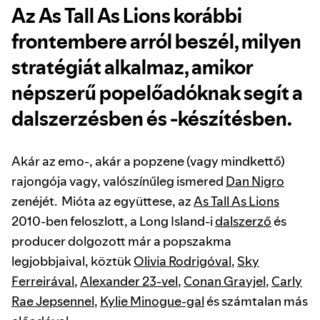
Az As Tall As Lions korábbi
frontembere arról beszél, milyen
stratégiát alkalmaz, amikor
népszerű popelőadóknak segít a
dalszerzésben és -készítésben.
Akár az emo-, akár a popzene (vagy mindkettő)
rajongója vagy, valószínűleg ismered
Dan Nigro
zenéjét. Mióta az együttese, az
As Tall As Lions
2010-ben feloszlott, a Long Island-i
dalszerző
és
producer dolgozott már a popszakma
legjobbjaival, köztük
Olivia Rodrigóval
,
Sky
Ferreirával
,
Alexander 23-vel
,
Conan Grayjel
,
Carly
Rae Jepsennel
,
Kylie Minogue-gal
és számtalan más