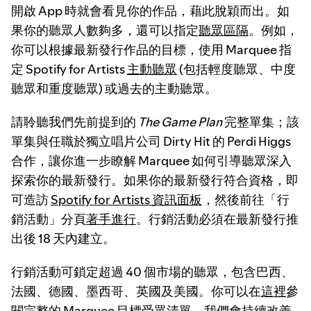
開啟 App 時就會看見你的作品，藉此脫穎而出。如
果你的聽眾人數夠多，還可以指定
聽眾區隔
。例如，
你可以根據最新發行作品的目標，使用 Marquee 指
定 Spotify for Artists
主動聽眾
(包括輕度聽眾、中度
聽眾和重度聽眾) 或過去的主動聽眾。
請聆聽我們先前提到的
The Game Plan
完整單集；該
單集與任職於獨立唱片公司 Dirty Hit 的 Perdi Higgs
合作，讓你進一步瞭解 Marquee 如何引導聽眾深入
探索你的最新發行。如果你的最新發行符合資格，即
可造訪
Spotify for Artists 資訊面板
，然後前往「行
銷活動」分頁
著手進行
。行銷活動必須在最新發行推
出後 18 天內建立。
行銷活動可鎖定超過 40 個市場的聽眾，包含巴西、
法國、德國、墨西哥、英國及美國。你可以在
這裡
參
閱完整的 Marquee 目標受眾清單。我們會持續改善