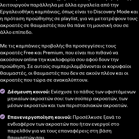
λειτουργούν παράλληλα με άλλα εργαλεία από την
Εργαλειοθήκη καμπάνιας, όπως είναι το Discovery Mode και
η πρόταση προώθησης σε playlist, για να μετατρέψουν τους
ακροατές σε θαυμαστές που θα πάνε τη μουσική σου σε
άλλο επίπεδο.
Με τις καμπάνιες προβολής θα προσεγγίσεις τους
ακροατές Free και Premium, που είναι πιο πιθανό να
ακούσουν online την κυκλοφορία σου αφού δουν την
προώθηση. Σε αυτούς συμπεριλαμβάνονται οι κορυφαίοι
θαυμαστές, οι θαυμαστές που δεν σε ακούν πλέον και οι
ακροατές που τώρα σε ανακαλύπτουν.
Δέσμευση κοινού:
Ενίσχυσε το πάθος των υφιστάμενων
μηνιαίων ακροατών σου: των σούπερ ακροατών, των
μέσων ακροατών και των περιστασιακών ακροατών.
Επανενεργοποίηση κοινού:
Προσέλκυσε ξανά το
ενδιαφέρον των ακροατών που ήταν ενεργοί στο
παρελθόν για να τους επαναφέρεις στη βάση
θαυμαστών σου.