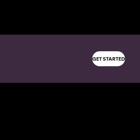
GET STARTED