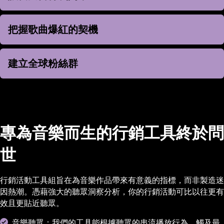
把握歌曲爆紅的契機
把握歌曲爆紅的契機
建立全球粉絲群
建立全球粉絲群
專為音樂而生的行銷工具終於問
世
行銷活動工具組旨在為音樂作品帶來有意義的指標，而非製造迷
因熱潮。憑藉強大的聽眾洞察分析，你的行銷活動可比以往更有
效且更貼近聽眾。
音樂聽眾：我們的工具能根據聽眾的串流播放行為，觸及最