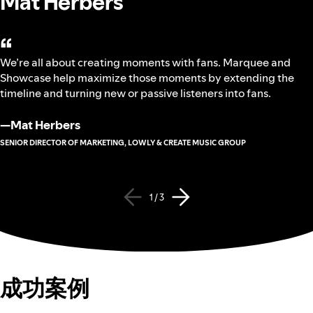
Mat Herbers
“
We’re all about creating moments with fans. Marquee and
Showcase help maximize those moments by extending the
timeline and turning new or passive listeners into fans.
—
Mat Herbers
SENIOR DIRECTOR OF MARKETING, LOWLY & CREATE MUSIC GROUP
1 / 3
成功案例