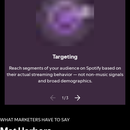
Targeting
Reach segments of your audience on Spotify based on
their actual streaming behavior — not non-music signals
and broad demographics.
1
/
3
WHAT MARKETERS HAVE TO SAY