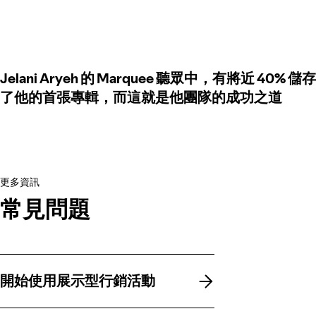
Jelani Aryeh 的 Marquee 聽眾中，有將近 40% 儲存
了他的首張專輯，而這就是他團隊的成功之道
更多資訊
常見問題
開始使用展示型行銷活動
開始使用展示型行銷活動