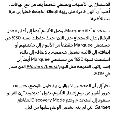
للاستماع إلى الأغنية… وبصفتي شخصاً يتعامل مع البيانات،
أحب أن أكون قادرة على رؤية الإحالة الناجحة فعلياً إلى مرة
بث للأغنية".
باستخدام أداة Marquee، وصل الألبوم أيضاً إلى أعلى معدل
للإقبال على الاستماع حتى الآن: حيث حفظت نسبة 30% من
مستمعي Marquee مقطعاً من الألبوم إلى مكتبتهم أو
إضافته إلى قائمة تشغيل شخصية. بالإضافة إلى ذلك،
استمعت نسبة 20% من مستمعي Marquee أيضاً إلى
إصداراتهم القديمة مثل ألبوم
Modern Animal
الذي صدر
في 2019.
نظراً إلى أن المعجبين لا يزالون يرتبطون بالوضع، حتى بعد
مرور أشهر من يوم إصدار الألبوم، يقول "ديزموند" إن الفريق
سيعود إلى استخدام وضع Discovery Mode لمقاطع
Garden
التي لم يتم تشغيل الوضع عليها من قبل.