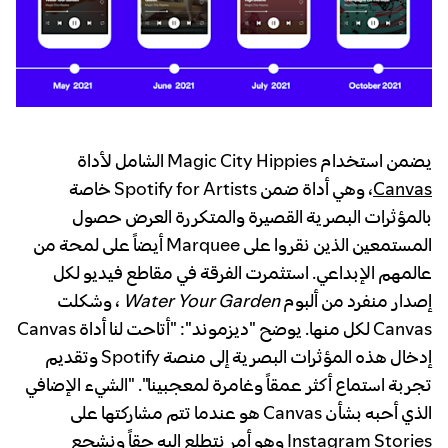
يضمن استخدام Magic City Hippies الشامل لأداة
Canvas
، وهي أداة ضمن Spotify for Artists خاصة
بالمؤثرات البصرية القصيرة والمتكررة العرض حصول
المستمعين الذين نقروا على Marquee أيضاً على لمحة من
عالمهم الإبداعي. استثمرت الفرقة في مقاطع فيديو لكل
إصدار منفرد من ألبوم
Water Your Garden
، وشكلت
Canvas لكل منها. يوضح "ديزموند": "أتاحت لنا أداة Canvas
إدخال هذه المؤثرات البصرية إلى منصة Spotify وتقديم
تجربة استماع أكثر عمقاً وغامرة لمعجبينا". "الشيء الإضافي
الذي أحبه بشأن Canvas هو عندما تتم مشاركتها على
Instagram Stories وهو أمر نتطلع إليه حقاً ونشجع