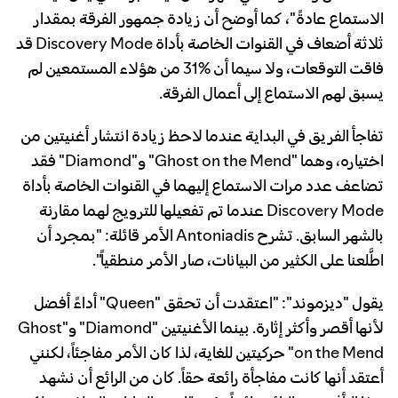
الاستماع عادةً"، كما أوضح أن زيادة جمهور الفرقة بمقدار
ثلاثة أضعاف في القنوات الخاصة بأداة Discovery Mode قد
فاقت التوقعات، ولا سيما أن %31 من هؤلاء المستمعين لم
يسبق لهم الاستماع إلى أعمال الفرقة.
تفاجأ الفريق في البداية عندما لاحظ زيادة انتشار أغنيتين من
اختياره، وهما "Ghost on the Mend" و"Diamond" فقد
تضاعف عدد مرات الاستماع إليهما في القنوات الخاصة بأداة
Discovery Mode عندما تم تفعيلها للترويج لهما مقارنة
بالشهر السابق. تشرح Antoniadis الأمر قائلة: "بمجرد أن
اطَّلعنا على الكثير من البيانات، صار الأمر منطقياً".
يقول "ديزموند": "اعتقدت أن تحقق "Queen" أداءً أفضل
لأنها أقصر وأكثر إثارة. بينما الأغنيتين "Diamond" و"Ghost
on the Mend" حركيتين للغاية، لذا كان الأمر مفاجئاً، لكنني
أعتقد أنها كانت مفاجأة رائعة حقاً. كان من الرائع أن نشهد