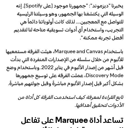
يخبرنا "ديزموند": "جمهورنا موجود [على Spotify]. إنه
الوسيلة التي يكتشفنا بها الجمهور، وهو وسيلتنا الرئيسية
للتواصل مع المعجبين.... لذلك كانت أولوياتنا دائماً هي
التجريب، واستخدام أي أدوات تسويقية متاحة لنا لتقديم
أفضل تجربة ممكنة ".
باستخدام Marquee and Canvas، هيئت الفرقة مستمعيها
للألبوم من خلال سلسلة من الإصدارات المنفردة التي بدأت
قبل أشهر من إصدار الألبوم في يناير 2022. وباستخدام وضع
Discovery Mode، عملت الفرقة على توسيع جمهورها
بشكل أكبر قبل إصدار الألبوم مباشرةً وقبل جولتهم مباشرةً.
تابع القراءة لمعرفة كيف استخدمت الفرقة كل أداة من
الأدوات لتحقيق أهدافها.
تساعد أداة Marquee على تفاعل