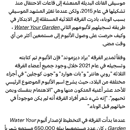
موسيقى الفانك البديلة المنعشة إلى قاعات الاحتفال منذ
تشكيلها في عام 2015، ولكن عندما تغيّر المشهد الموسيقي
بسبب الوباء، بادرت الفرقة الثلاثية المستقلة إلى الابتكار في
طريقة تسجيلهم لألبومهم الثاني
Water Your Garden
،
وكيف حرصت على وصول الألبوم إلى مستمعين أكثر من أي
وقت مضى.
وفقاً لمدير الفرقة "براد ديزموند" فإن الألبوم تم كتابته
وتسجيله في عام 2021 خلال وجود جميع أعضاء الفرقة
الثلاثة "روبي هانتر" و"بات هوارد" و"جون كوجلين" في أجزاء
مختلفة من البلاد، حيث يشرح اسم الألبوم الموضوع الرئيسي
للأحد عشر أغنية المتكون منها وهي "الاهتمام بنفسك وبمن
تحبهم". "إنه شيء شعر أفراد الفرقة أنه لم يكن موجوداً في
حياتهم قبل الوباء."
عندما بدأت الفرقة في التخطيط لإصدار ألبوم
Water Your
Garden
، كان عدد مستمعيها يبلغ 650,000 مستمع شهرياً