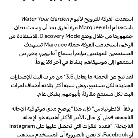
استعدت الفرقة للترويج لألبوم
Water Your Garden
باستخدام أداة Marquee مرة أخرى بعد أن وسعت نطاق
جمهورها من خلال وضع Discovery Mode. للاستفادة من
الزخم، استخدمت الفرقة حملة Marquee تستهدف
المستمعين المهتمين مؤخراً بسماع أغانيهم، وهم من
استمعوا إلى موسيقاهم بنشاط في آخر 28 يوماً.
لقد نتج عن الحملة ما يعادل 13.5 من مرات البث للإصدارات
الجديدة لكل مستمع، وهي نسبة أكثر بثلاثة أضعاف لمرات
البث لكل مستمع مقارنةً بألبومهم بشكل عام.
وفقاً "لأنطونيادس" فإن هذا "يوضح مدى موثوقية الإحالة
الناجحة، فعلى أي حال، الأمر الأكثر أهمية هو الإحالة
الناجحة". "فعدد النقرات التي تحصل عليها على Instagram
أو Facebook، لا يعني بالضرورة أن المستخدم سيذهب