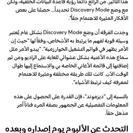
هذا التأثير. من الرائع دائماً رؤية قاعدة البيانات الخلفية، ولكن
مع وضع Discovery Mode تحديداً… حصلنا على بعض
الأفكار المثيرة للاهتمام حقاً".
وجدت الفرقة أن وضع Discovery Mode بشكل عام يُعتبر
وسيلة قوية لفهم ما يرتبط به الأشخاص، وفقاً لها "حيث إن
الأمر يظهر في قوائم التشغيل الخوارزمية". "يبدو الأمر مثل
سماع هذه الأغنية بشكل عشوائي للغاية على الراديو ومن ثم
إضافتها إلى قائمة الأغاني الخاصة بي والاستماع إليها طوال
الوقت الآن. كانت تلك طريقة مختلفة ومثيرة للاهتمام
لمعرفة كيف ترتبط الأشياء".
بالنسبة إلى "ديزموند"، فإن القدرة على الحصول على هذه
المعلومات التفصيلية عن الجمهور بصفة المرء فناناً أمر
مذهل حقاً.
التحدث عن الألبوم يوم إصداره وبعده