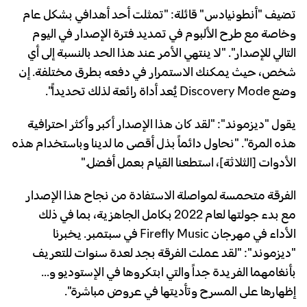
تضيف "أنطونيادس" قائلة: "تمثلت أحد أهدافي بشكل عام
وخاصة مع طرح الألبوم في تمديد فترة الإصدار في اليوم
التالي للإصدار". "لا ينتهي الأمر عند هذا الحد بالنسبة إلى أي
شخص، حيث يمكنك الاستمرار في دفعه بطرق مختلفة. إن
وضع Discovery Mode يُعد أداة رائعة لذلك تحديداً".
يقول "ديزموند": "لقد كان هذا الإصدار أكبر وأكثر احترافية
هذه المرة". "نحاول دائماً بذل أقصى ما لدينا وباستخدام هذه
الأدوات [الثلاثة]، استطعنا القيام بعمل أفضل."
الفرقة متحمسة لمواصلة الاستفادة من نجاح هذا الإصدار
مع بدء جولتها لعام 2022 بكامل الجاهزية، بما في ذلك
الأداء في مهرجان Firefly Music في سبتمبر. يخبرنا
"ديزموند": "لقد عملت الفرقة بجد لعدة سنوات للتعريف
بأنغامهما الفريدة جداً والتي ابتكروها في الإستوديو و…
إظهارها على المسرح وتأديتها في عروض مباشرة".