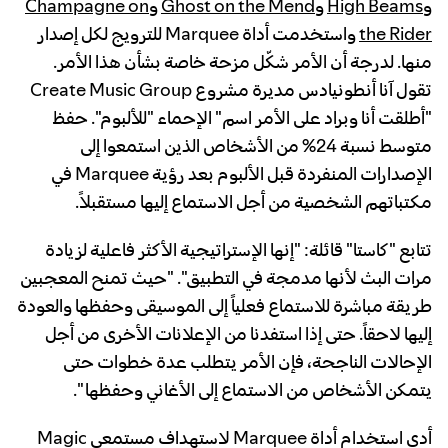
و
High Beams
و
Ghost on the Mend
و
Champagne on
the Rider
واستخدمت أداة Marquee للترويج لكل إصدار
منها. لدرجة أن الأمر شكّل مزحة خاصة بشأن هذا الأمر.
تقول آنا أنطونيادس مديرة مشروع Create Music Group
"أطلقت أنا وبراد على الأمر اسم" الإحماء "للألبوم". حفظ
متوسط نسبة 24% من الأشخاص الذين استمعوا إلى
الإصدارات المنفردة قبل الألبوم بعد رؤية Marquee في
مكتباتهم الشخصية من أجل الاستماع إليها مستقبلاً.
تتابع "كاستا" قائلة: "إنها الإستراتيجية الأكثر فاعلية لزيادة
مرات البث لأنها مدمجة في التطبيق". "حيث تمنح المعجبين
طريقة مباشرة للاستماع فعلياً إلى الموسيقى وحفظها والعودة
إليها لاحقاً. حتى إذا استفدنا من الإعلانات الأخرى من أجل
الإحالات الناجحة، فإن الأمر يتطلب عدة خطوات حتى
يتمكن الأشخاص من الاستماع إلى الأغاني وحفظها ".
أدى استخدام أداة Marquee لاستهداف مستمعي Magic