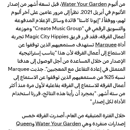
من ألبوم
Water Your Garden
، قبل تسعة أشهر من إصدار
الألبوم في أبريل 2021. نظراً إلى مرور عامين على آخر ألبوم
لهم، ووفقاً لـ "إيونا كاستا" قائدة وسائل الإعلام المدفوعة
والتسويق الرقمي في "Create Music Group" وموزعة
أعمال الفرقة، فقد قرر فريق Magic City Hippies تجربة
أداة
Marquee
تستهدف مستمعيهم الذين توقفوا عن
الاستماع إلى أعمال الفرقة لأن هذا "يناسب إستراتيجية
الإصدار من خلال المساعدة من أجل الوصول إلى هدفنا
المتمثل في إعادة التفاعل مع المعجبين". جذبت Marquee
نسبة 25% من مستمعيهم الذين توقفوا عن الاستماع إلى
أعمال الفرقة للاستماع إلى الفرقة بفاعلية لأول مرة منذ أكثر
من ستة أشهر. "بمجرد أن رأينا هذه النتائج، قررنا استخدام
الأداة لكل إصدار."
خلال الفترة المتبقية من العام، أصدرت الفرقة خمس
إصدارات منفردة وهي
Water Your Garden
و
Queen