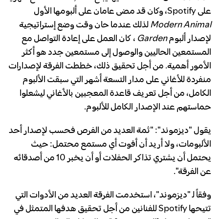
على Spotify، وكان قد مضى عامان على ألبومها الأول
Modern Animal
لذلك عندما حان وقت وضع إستراتيجية
لإصدار ألبوم
Garden
، كان العمل على إعادة التواصل مع
المستمعين الحاليين والوصول إلى مستمعين جدد هو أكثر
الأمور أهمية. من أجل تحقيق ذلك، خططت الفرقة لإصدارات
منفردة للأغاني على مدار التسعة أشهر التي سبقت الألبوم
الكامل، من أجل تعريف قاعدة المعجبين بالأغاني ليشعلوا
حماستهم عند الإصدار الكامل للألبوم.
يقول "ديزموند": "ثمة العديد من الفرص فحسب لإصدار أحد
الألبومات، ولا أريد أن أفوت أي مستمع محتمل: حيث
يحتمل أن يشتري تذاكر الحفلات أو أن يخبر 10 من أصدقائه
عن الفرقة".
وفقاً لـ "ديزموند"، استخدمت الفرقة العديد من الأدوات التي
تتيحها Spotify للفنانين من أجل تحقيق هدفها المتمثل في