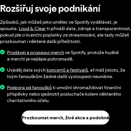
Rozšiřuj svoje podnikání
Způsobů, jak můžeš jako umělec ve Spotify vydělávat, je
spousta.
Loud & Clear
ti přináší data, zdroje a transparentnost,
pokud jde o licenční poplatky ze streamování, ale tady můžeš
prozkoumat i některé další příležitosti.
Prodávej a propaguj merch
ve Spotify, protože hudbě
a merchi je nejlépe pohromadě.
Uváděj data svých
koncertů a festivalů
, ať máš jistotu, že
tvým fanouškům žádné další vystoupení neunikne.
Podpora od fanoušků
ti umožní shromažďovat finanční
příspěvky nebo sjednotit posluchače kolem některého
charitativního účelu.
Prozkoumat merch, živé akce a podobně