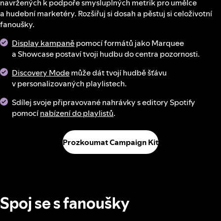
navržených k podpoře smysluplných metrik pro umělce
a hudební marketéry. Rozšiřuj si dosah a pěstuj si celoživotní
fanoušky.
Display kampaně
pomocí formátů jako Marquee
a Showcase postaví tvoji hudbu do centra pozornosti.
Discovery Mode
může dát tvojí hudbě šťávu
v personalizovaných playlistech.
Sdílej svoje připravované nahrávky s editory Spotify
pomocí
nabízení do playlistů
.
Prozkoumat Campaign Kit
Spoj se s fanoušky