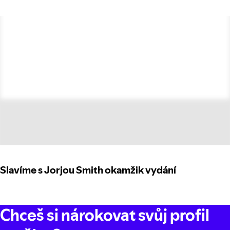
Slavíme s Jorjou Smith okamžik vydání
Chceš si nárokovat svůj profil