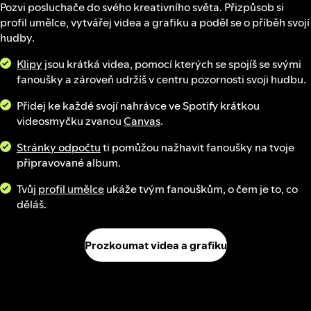
Pozvi posluchače do svého kreativního světa. Přizpůsob si
profil umělce, vytvářej videa a grafiku a poděl se o příběh svojí
hudby.
Klipy
jsou krátká videa, pomocí kterých se spojíš se svými
fanoušky a zároveň udržíš v centru pozornosti svoji hudbu.
Přidej ke každé svojí nahrávce ve Spotify krátkou
videosmyčku zvanou
Canvas
.
Stránky odpočtu
ti pomůžou nažhavit fanoušky na tvoje
připravované album.
Tvůj
profil umělce
ukáže tvým fanouškům, o čem je to, co
děláš.
Prozkoumat videa a grafiku