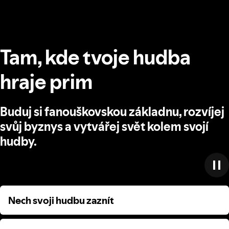
Tam, kde tvoje hudba
hraje prim
Buduj si fanouškovskou základnu, rozvíjej
svůj byznys a vytvářej svět kolem svojí
hudby.
Nech svoji hudbu zaznít
Nech svoji hudbu zaznít