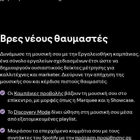
Βρες νέους θαυμαστές
Δυνάμωσε τη μουσική σου με την Εργαλειοθήκη καμπάνιας,
ένα σύνολο εργαλείων σχεδιασμένων έτσι ώστε να
δημιουργούν ουσιαστικούς δείκτες μέτρησης για
καλλιτέχνες και marketer. Διεύρυνε την απήχηση της
μουσικής σου και κέρδισε πιστούς θαυμαστές.
Οι
Καμπάνιες προβολής
βάζουν τη μουσική σου στο
επίκεντρο, με μορφές όπως η Marquee και η Showcase.
Το
Discovery Mode
δίνει ώθηση στη μουσική σου μέσα
από εξατομικευμένες playlist.
Μοιράσου τα επερχόμενα κομμάτια σου με τους
συντάκτες του Spotify με την
πρόταση προώθησης σε