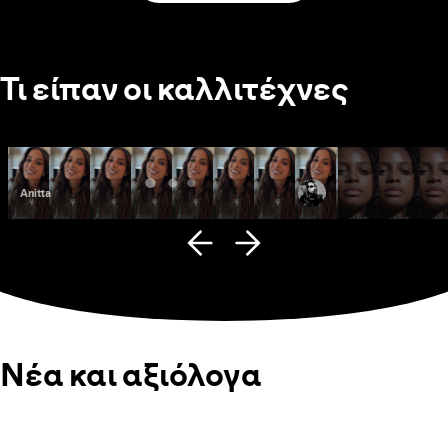
Τι είπαν οι καλλιτέχνες
Anitta
Fana Hues
Νέα και αξιόλογα