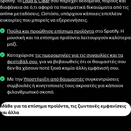
Spotify. Το
Loud & Clear
σού παρέχει δεδομένα, πόρους και
διαφάνεια σε ό,τι αφορά τα πνευματικά δικαιώματα από τις
online μεταδόσεις. Ωστόσο, υπάρχουν κάποιες επιπλέον
ευκαιρίες που μπορείς να εξερευνήσεις.
Πούλα και προώθησε επίσημα προϊόντα
στο Spotify. Η
μουσική και τα επίσημα προϊόντα λειτουργούν καλύτερα
μαζί.
Καταχώρισε
τις ημερομηνίες για τις συναυλίες και τα
φεστιβάλ σου
, για να βεβαιωθείς ότι οι θαυμαστές σου
δεν θα χάσουν ποτέ ξανά καμία άλλη εμφάνισή σου.
Με την
Υποστήριξη από θαυμαστές
συγκεντρώσεις
συμβουλές ή κινητοποιείς τους ακροατές για κάποιον
φιλανθρωπικό σκοπό.
Μάθε για τα επίσημα προϊόντα, τις ζωντανές εμφανίσεις
και άλλα