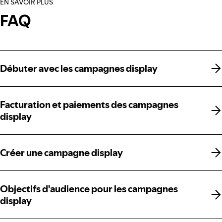
EN SAVOIR PLUS
FAQ
Débuter avec les campagnes display
Débuter avec les campagnes display
Facturation et paiements des campagnes
Facturation et paiements des campagnes
display
display
Créer une campagne display
Créer une campagne display
Objectifs d'audience pour les campagnes
Objectifs d'audience pour les campagnes
display
display