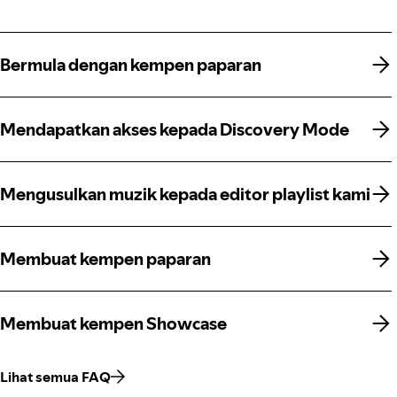
Bermula dengan kempen paparan
Bermula dengan kempen paparan
Mendapatkan akses kepada Discovery Mode
Mendapatkan akses kepada Discovery Mode
Mengusulkan muzik kepada editor playlist kami
Mengusulkan muzik kepada editor playlist kami
Membuat kempen paparan
Membuat kempen paparan
Membuat kempen Showcase
Membuat kempen Showcase
Lihat semua FAQ