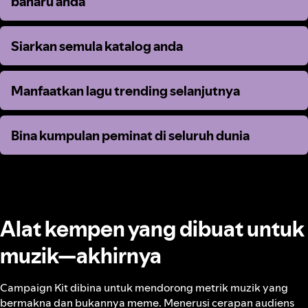
baharu anda
baharu anda
Siarkan semula katalog anda
Siarkan semula katalog anda
Manfaatkan lagu trending selanjutnya
Manfaatkan lagu trending selanjutnya
Bina kumpulan peminat di seluruh dunia
Bina kumpulan peminat di seluruh dunia
Alat kempen yang dibuat untuk
muzik—akhirnya
Campaign Kit dibina untuk mendorong metrik muzik yang
bermakna dan bukannya meme. Menerusi cerapan audiens