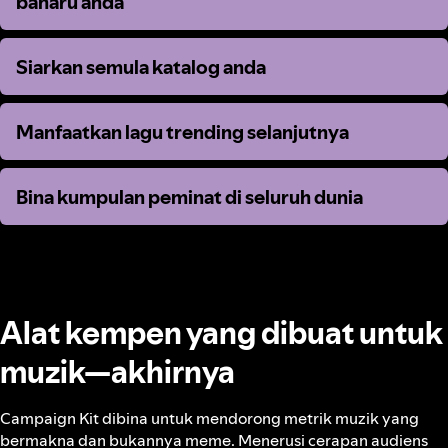
baharu anda
baharu anda
Siarkan semula katalog anda
Siarkan semula katalog anda
Manfaatkan lagu trending selanjutnya
Manfaatkan lagu trending selanjutnya
Bina kumpulan peminat di seluruh dunia
Bina kumpulan peminat di seluruh dunia
Alat kempen yang dibuat untuk
muzik—akhirnya
Campaign Kit dibina untuk mendorong metrik muzik yang
bermakna dan bukannya meme. Menerusi cerapan audiens