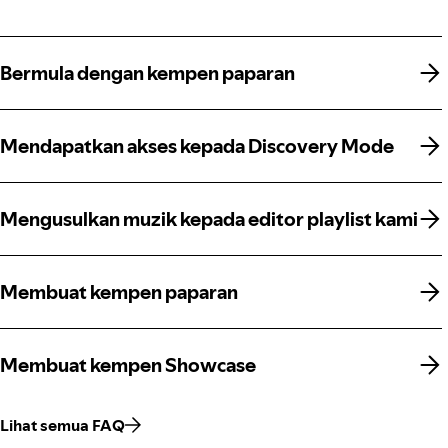
Bermula dengan kempen paparan
Bermula dengan kempen paparan
Mendapatkan akses kepada Discovery Mode
Mendapatkan akses kepada Discovery Mode
Mengusulkan muzik kepada editor playlist kami
Mengusulkan muzik kepada editor playlist kami
Membuat kempen paparan
Membuat kempen paparan
Membuat kempen Showcase
Membuat kempen Showcase
Lihat semua FAQ