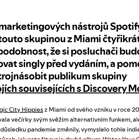
 marketingových nástrojů Spotif
 touto skupinou z Miami čtyřikrát
odobnost, že si posluchači bud
vat singly před vydáním, a pom
trojnásobit publikum skupiny
jích souvisejících s Discovery 
ic City Hippies
z Miami od svého vzniku v roce 2
ala večírky svým svěžím alternativním funkem, al
důsledku pandemie změnily, vymyslelo tohle indie