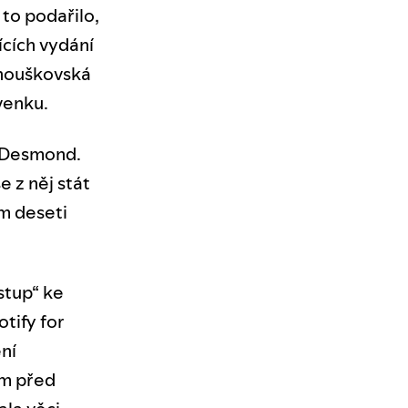
 to podařilo,
ících vydání
anouškovská
venku.
á Desmond.
e z něj stát
ím deseti
stup“ ke
tify for
ní
um před