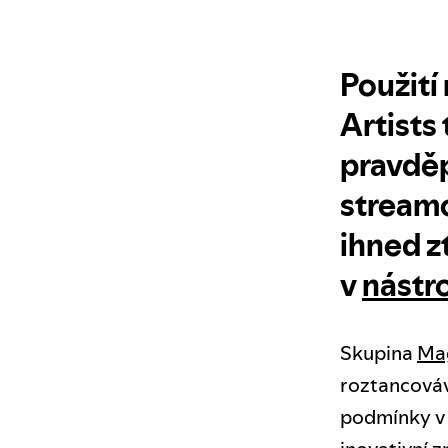
Použití
Artists
pravděp
streamo
ihned z
v
nástro
Skupina
Mag
roztancováv
podmínky v 