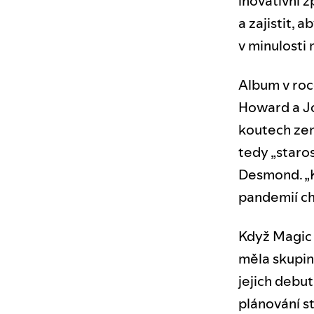
inovativní 
a zajistit, 
v minulosti 
Album v roc
Howard a Joh
koutech zem
tedy „staros
Desmond. „K
pandemií ch
Když Magic 
měla skupin
jejich debu
plánování s