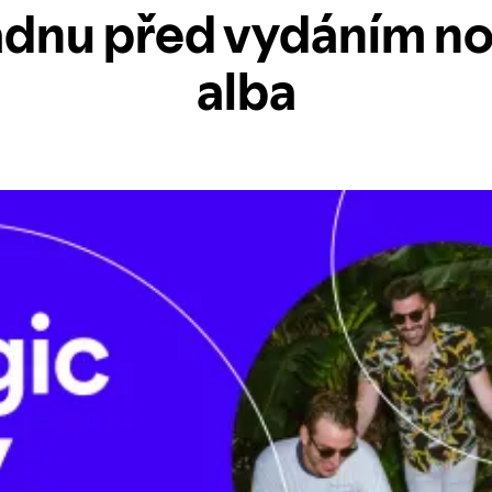
adnu před vydáním n
alba