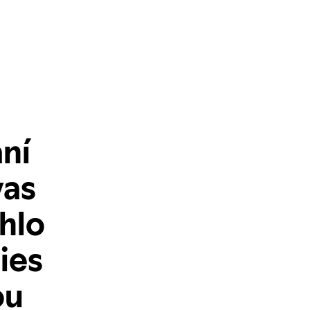
ní
vas
hlo
ies
ou