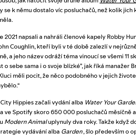
způsob, jak natočit svoje druhé album
Water Your 
aby se k němu dostalo víc posluchačů, než kolik jich
měla.
e 2021 napsali a nahráli členové kapely Robby Hun
n Coughlin, kteří byli v té době zalezlí v nejrůzně
ě, a jeho název odráží téma vinoucí se všemi 11 s
t o sebe sama i o svoje blízké”, jak říká manažer B
luci měli pocit, že něco podobného v jejich život
ybělo.“
City Hippies začali vydání alba
Water Your Garde
a ve Spotify skoro 650 000 posluchačů měsíčně a
tu
Modern Animal
uplynuly dva roky. Takže když d
trategie vydávání alba
Garden
, šlo především o 