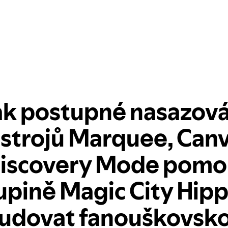
ak postupné nasazová
strojů Marquee, Can
Discovery Mode pomo
upině Magic City Hipp
udovat fanouškovsk