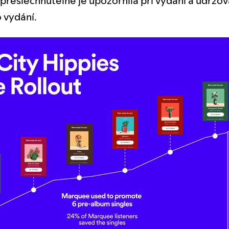
přeslechnutelně je upozornila při vydání a udržov
 vydání.