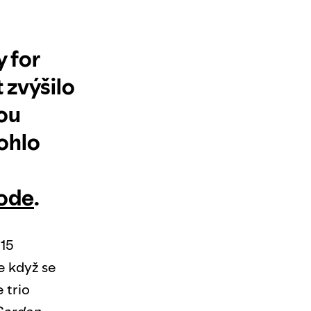
y for
 zvýšilo
ou
ohlo
Mode
.
015
e když se
 trio