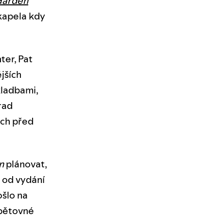
Garden
 kapela kdy
ter, Pat
jších
kladbami,
rad
ech před
n
plánovat,
 od vydání
ošlo na
opětovné