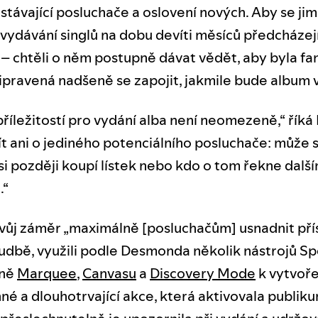
stávající posluchače a oslovení nových. Aby se jim
 vydávání singlů na dobu devíti měsíců předcházej
 – chtěli o něm postupně dávat vědět, aby byla f
ipravená nadšeně se zapojit, jakmile bude album 
říležitostí pro vydání alba není neomezeně,“ řík
ít ani o jediného potenciálního posluchače: může s
si později koupí lístek nebo kdo o tom řekne dalš
.“
 svůj záměr „maximálně [posluchačům] usnadnit pří
hudbě, využili podle Desmonda několik nástrojů Spo
tně
Marquee
,
Canvasu
a
Discovery Mode
k vytvoře
é a dlouhotrvající akce, která aktivovala publik