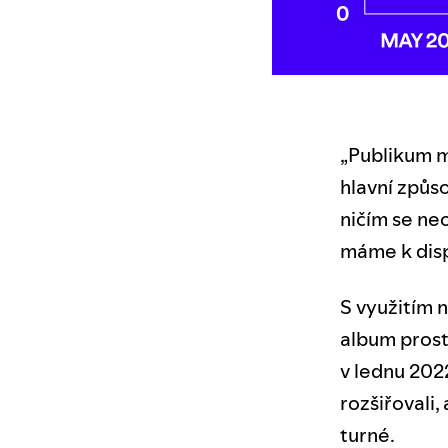
„Publikum m
hlavní způs
ničím se ne
máme k disp
S využitím 
album prost
v lednu 202
rozšiřovali,
turné.