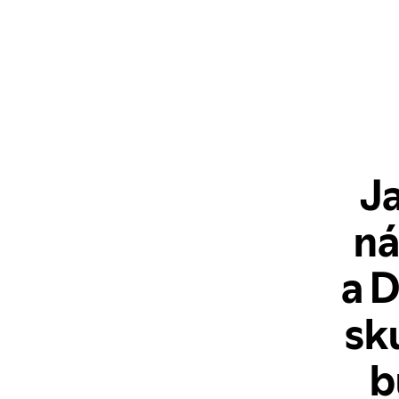
J
ná
a 
sk
b