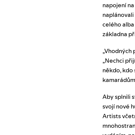
napojení na 
naplánovali
celého alba
základna př
„Vhodných p
„Nechci přij
někdo, kdo 
kamarádům
Aby splnili
svojí nové 
Artists vče
mnohostrann