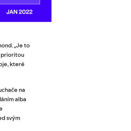
mond. „Je to
 prioritou
je, které
luchače na
dáním alba
e
řed svým