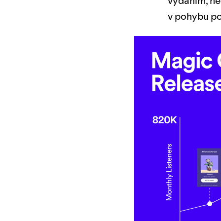
vydáním, ne
v pohybu po