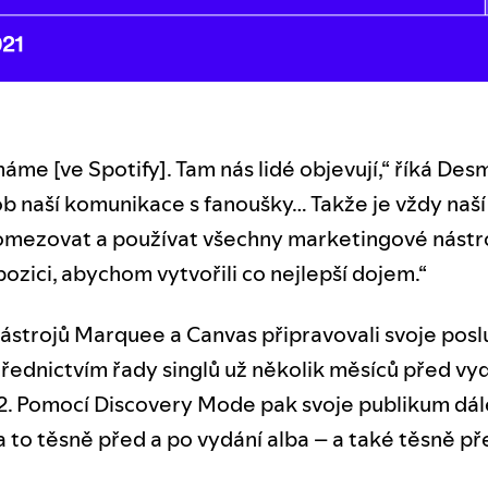
áme [ve Spotify]. Tam nás lidé objevují,“ říká Des
ob naší komunikace s fanoušky… Takže je vždy naší
omezovat a používat všechny marketingové nástro
ozici, abychom vytvořili co nejlepší dojem.“
nástrojů Marquee a Canvas připravovali svoje pos
řednictvím řady singlů už několik měsíců před vy
2. Pomocí Discovery Mode pak svoje publikum dál
 a to těsně před a po vydání alba – a také těsně p