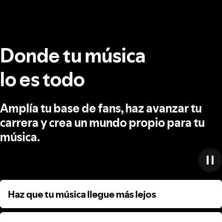
Donde tu música
lo es todo
Amplía tu base de fans, haz avanzar tu
carrera y crea un mundo propio para tu
música.
Haz que tu música llegue más lejos
Haz que tu música llegue más lejos