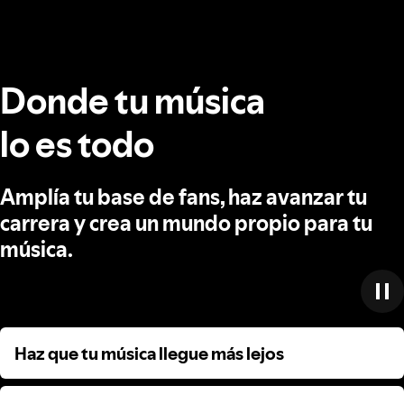
Donde tu música
lo es todo
Amplía tu base de fans, haz avanzar tu
carrera y crea un mundo propio para tu
música.
Haz que tu música llegue más lejos
Haz que tu música llegue más lejos