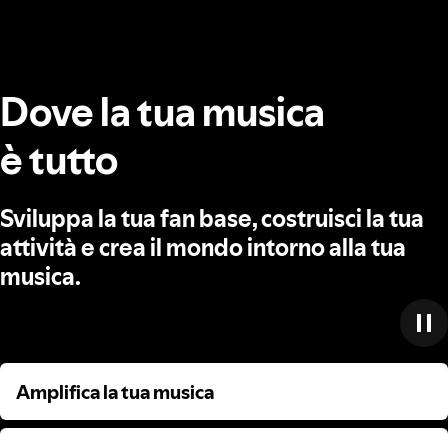
Dove la tua musica
è tutto
Sviluppa la tua fan base, costruisci la tua
attività e crea il mondo intorno alla tua
musica.
Amplifica la tua musica
Amplifica la tua musica