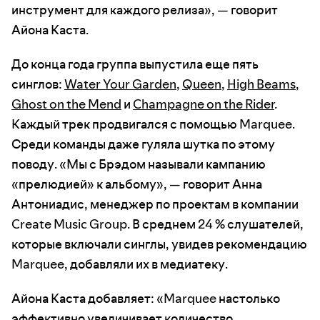
инструмент для каждого релиза», — говорит
Айона Каста.
До конца года группа выпустила еще пять
синглов:
Water Your Garden
,
Queen
,
High Beams
,
Ghost on the Mend
и
Champagne on the Rider
.
Каждый трек продвигался с помощью Marquee.
Среди команды даже гуляла шутка по этому
поводу. «Мы с Брэдом называли кампанию
«прелюдией» к альбому», — говорит Анна
Антониадис, менеджер по проектам в компании
Create Music Group. В среднем 24 % слушателей,
которые включали синглы, увидев рекомендацию
Marquee, добавляли их в медиатеку.
Айона Каста добавляет: «Marquee настолько
эффективно увеличивает количество