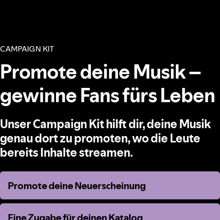
CAMPAIGN KIT
Promote deine Musik –
gewinne Fans fürs Leben
Unser Campaign Kit hilft dir, deine Musik
genau dort zu promoten, wo die Leute
bereits Inhalte streamen.
Promote deine Neuerscheinung
Promote deine Neuerscheinung
Eine Zugabe für deinen Katalog
Eine Zugabe für deinen Katalog