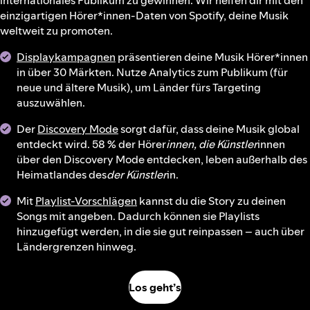
internationales Publikum zu gewinnen. Wir helfen dir mit den
einzigartigen Hörer*innen-Daten von Spotify, deine Musik
weltweit zu promoten.
Displaykampagnen
präsentieren deine Musik Hörer*innen
in über 30 Märkten. Nutze Analytics zum Publikum (für
neue und ältere Musik), um Länder fürs Targeting
auszuwählen.
Der
Discovery Mode
sorgt dafür, dass deine Musik global
entdeckt wird. 58 % der Hörer
innen, die Künstler
innen
über den Discovery Mode entdecken, leben außerhalb des
Heimatlandes des
der Künstler
in.
Mit
Playlist-Vorschlägen
kannst du die Story zu deinen
Songs mit angeben. Dadurch können sie Playlists
hinzugefügt werden, in die sie gut reinpassen – auch über
Ländergrenzen hinweg.
Los geht’s