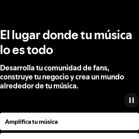
El lugar donde tu música
lo es todo
Desarrolla tu comunidad de fans,
construye tu negocio y crea un mundo
alrededor de tu música.
Amplifica tu música
Amplifica tu música