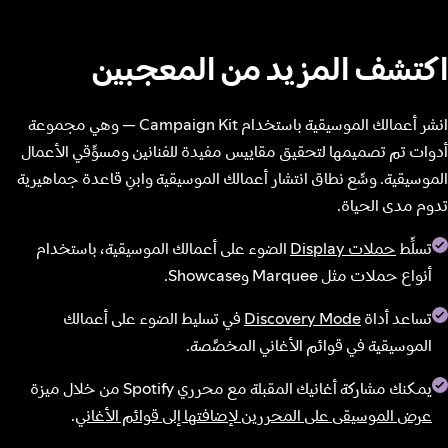
اكتشف المزيد من المعجبين
انشر أعمالك الموسيقية باستخدام Campaign Kit — وهي مجموعة
أدوات تم تصميمها لتحقيق مقاييس مفيدة للفنانين ومسوِّقي الأعمال
الموسيقية. وسِّع نطاق انتشار أعمالك الموسيقية وابنِ قاعدة جماهيرية
تدوم مدى الحياة.
تسلِّط
حملات Display
الضوء على أعمالك الموسيقية، باستخدام
أنواع حملات مثل Marquee وShowcase.
تساعد أداة
Discovery Mode
في تسليط الضوء على أعمالك
الموسيقية في قوائم الأغاني المخصَّصة.
يمكنك مشاركة أغانيك المقبلة مع محرري Spotify من خلال ميزة
عرض الموسيقى على المحررين لإضافتها إلى قوائم الأغاني
.