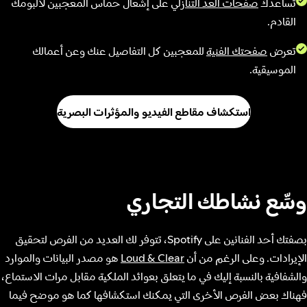
تساعدك
صفحات العد التنازلي
على إشعال حماس المعجبين لألبومك
القادم.
تعرض
صفحتك الفنية
للمعجبين كل التفاصيل عنك وعن أعمالك
الموسيقية.
استكشاف مقاطع الفيديو والمؤثرات البصرية
وسِّع نشاطك التجاري
بصفتك أحد الفنانين على Spotify، تتوفر لك العديد من الفرص لتحقيق
الإيرادات. وعلى الرغم من أن
Loud & Clear
هو مصدر البيانات والموارد
والشفافية بالنسبة إليك في ما يتعلق بعوائد الملكية مقابل مرات الاستماع،
فهناك بعض الفرص الأخرى التي يمكنك استكشافها كما هو موضح فيما