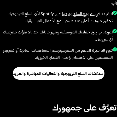
يلي.
لا تتردد في
الترويج للسلع وبيعها
على Spotify لأن السلع الترويجية
تحقق مبيعات أعلى عند طرحها مع الأعمال الموسيقية.
اعرِض
تواريخ حفلاتك الموسيقية ومهرجاناتك
حتى لا يفوِّت معجبيك
أي عروض.
تتيح لك ميزة
الدعم من المعجبين
جمع المساهمات المادية أو تشجيع
المستمعين على الاهتمام بإحدى القضايا الخيرية.
استكشاف السلع الترويجية والفعاليات المباشرة والمزيد
تعرَّف على جمهورك