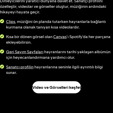
Dinleyicilerini yaratıcı dünyana davet et. Sanatçı profilini
özelleştir, videolar ve görseller oluştur, müziğinin ardındaki
hikayeyi hayata geçir.
Clips
, müziğini ön planda tutarken hayranlarla bağlantı
kurmana olanak tanıyan kısa videolardır.
Kısa bir dönen görsel olan
Canvas
‘ı Spotify’da her parçana
ekleyebilirsin.
Geri Sayım Sayfaları
hayranlarını tarihi yaklaşan albümün
için heyecanlandırmana yardımcı olur.
Sanatçı profilin
hayranlarına seninle ilgili ayrıntılı bilgi
sunar.
Video ve Görselleri keşfet