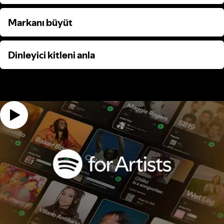
Markanı büyüt
Markanı büyüt
Dinleyici kitleni anla
Dinleyici kitleni anla