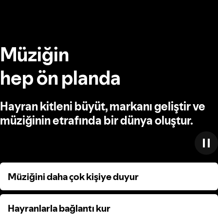
Müziğin
hep ön planda
Hayran kitleni büyüt, markanı geliştir ve
müziğinin etrafında bir dünya oluştur.
Müziğini daha çok kişiye duyur
Müziğini daha çok kişiye duyur
Hayranlarla bağlantı kur
Hayranlarla bağlantı kur